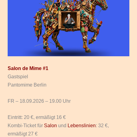
Salon de Mime #1
Gastspiel
Pantomime Berlin
FR – 18.09.2026 – 19.00 Uhr
Eintritt: 20 €, ermäßigt 16 €
Kombi-Ticket für
Salon
und
Lebenslinien
: 32 €,
ermäßigt 27 €