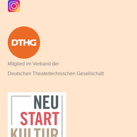
n
a
c
h
:
Mitglied im Verband der
Deutschen Theatertechnischen Gesellschaft