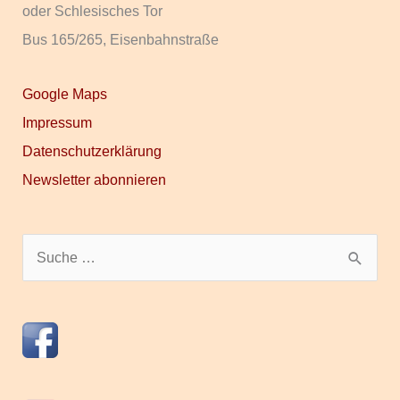
oder Schlesisches Tor
Bus 165/265, Eisenbahnstraße
Google Maps
Impressum
Datenschutzerklärung
Newsletter abonnieren
S
u
c
h
e
n