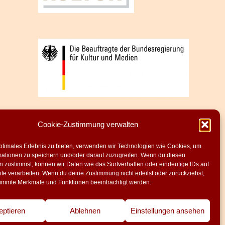
Cookie-Zustimmung verwalten
ptimales Erlebnis zu bieten, verwenden wir Technologien wie Cookies, um
mationen zu speichern und/oder darauf zuzugreifen. Wenn du diesen
 zustimmst, können wir Daten wie das Surfverhalten oder eindeutige IDs auf
te verarbeiten. Wenn du deine Zustimmung nicht erteilst oder zurückziehst,
immte Merkmale und Funktionen beeinträchtigt werden.
eptieren
Ablehnen
Einstellungen ansehen