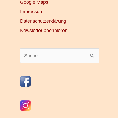
Google Maps
Impressum
Datenschutzerklärung
Newsletter abonnieren
S
u
c
h
e
n
n