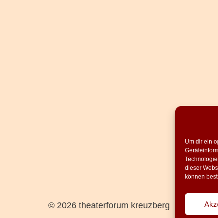
Um dir ein o
Geräteinfor
Technologien
dieser Websi
können best
Akz
© 2026 theaterforum kreuzberg