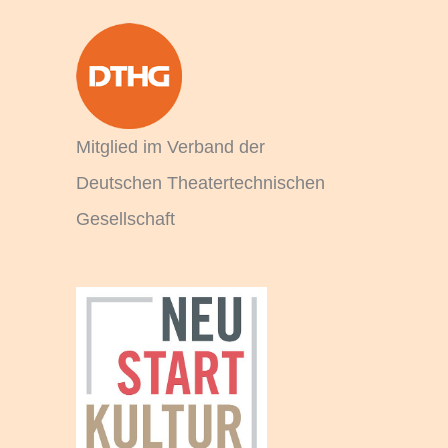
a
c
h
:
Mitglied im Verband der
Deutschen Theatertechnischen
Gesellschaft