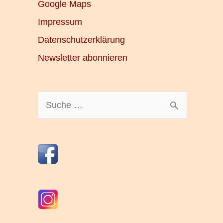
Google Maps
Impressum
Datenschutzerklärung
Newsletter abonnieren
S
u
c
h
e
n
n