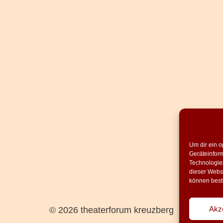
Um dir ein o
Geräteinfor
Technologien
dieser Websi
können best
Akz
© 2026 theaterforum kreuzberg