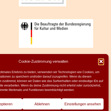
Cookie-Zustimmung verwalten
ptimales Erlebnis zu bieten, verwenden wir Technologien wie Cookies, um
mationen zu speichern und/oder darauf zuzugreifen. Wenn du diesen
 zustimmst, können wir Daten wie das Surfverhalten oder eindeutige IDs auf
te verarbeiten. Wenn du deine Zustimmung nicht erteilst oder zurückziehst,
immte Merkmale und Funktionen beeinträchtigt werden.
eptieren
Ablehnen
Einstellungen ansehen