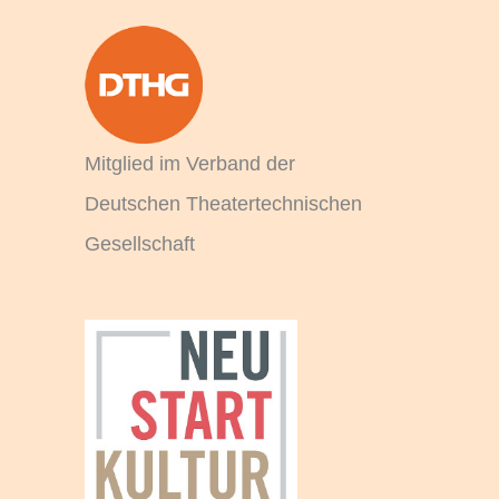
a
c
h
:
Mitglied im Verband der
Deutschen Theatertechnischen
Gesellschaft