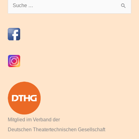
S
u
c
h
e
n
n
a
c
h
:
Mitglied im Verband der
Deutschen Theatertechnischen Gesellschaft