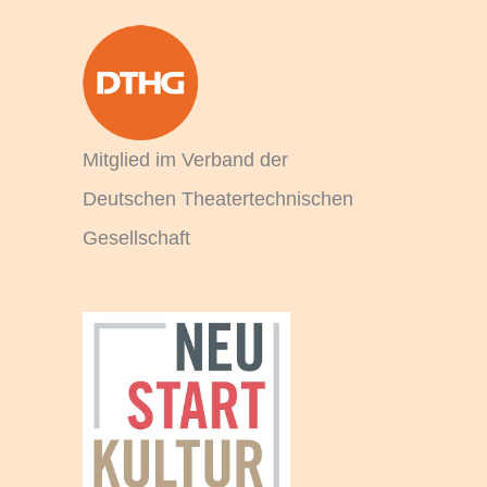
a
c
h
:
Mitglied im Verband der
Deutschen Theatertechnischen
Gesellschaft