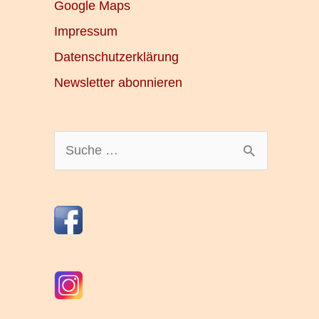
Google Maps
Impressum
Datenschutzerklärung
Newsletter abonnieren
S
u
c
h
e
n
n