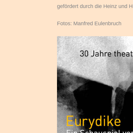
gefördert durch die Heinz und H
Fotos: Manfred Eulenbruch