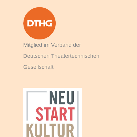
a
c
h
:
Mitglied im Verband der
Deutschen Theatertechnischen
Gesellschaft