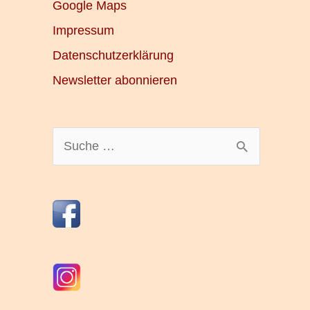
Google Maps
Impressum
Datenschutzerklärung
Newsletter abonnieren
S
u
c
h
e
n
n