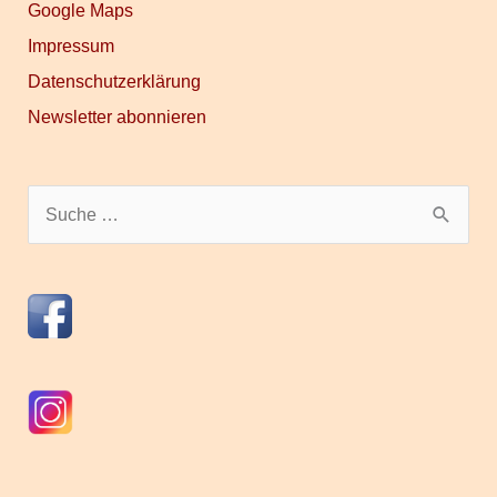
Google Maps
Impressum
Datenschutzerklärung
Newsletter abonnieren
S
u
c
h
e
n
n
a
c